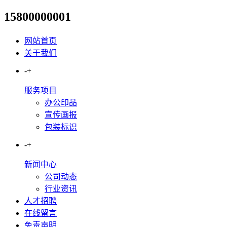
15800000001
为什么你的仓库总是找不到货
网站首页
关于我们
-
+
服务项目
办公印品
宣传画报
包装标识
-
+
新闻中心
公司动态
行业资讯
人才招聘
在线留言
免责声明