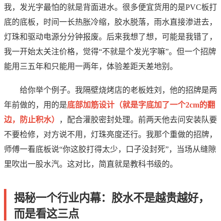
我，发光字最怕的就是背面进水。很多便宜货用的是PVC板打
底的底板，时间一长热胀冷缩，胶水脱落，雨水直接渗进去，
灯珠和驱动电源分分钟报废。后来我想了想，可能是我错了，
我一开始太关注价格，觉得“不就是个发光字嘛”。但一个招牌
能用三五年和只能用一两年，体验差距天差地别。
给你举个例子。我隔壁烧烤店的老板姓刘，他的招牌是两
年前做的，用的是
底部加筋设计（就是字底加了一个2cm的翻
边，防止积水）
，配合灌胶密封处理。前两天他去问安装队要
不要检修，对方说不用，灯珠亮度还行。我那个重做的招牌，
师傅一看底板说“你这胶打得太少，口子没封死”，当场从缝隙
里吹出一股水汽。这对比，简直就是教科书级的。
揭秘一个行业内幕：胶水不是越贵越好，
而是看这三点