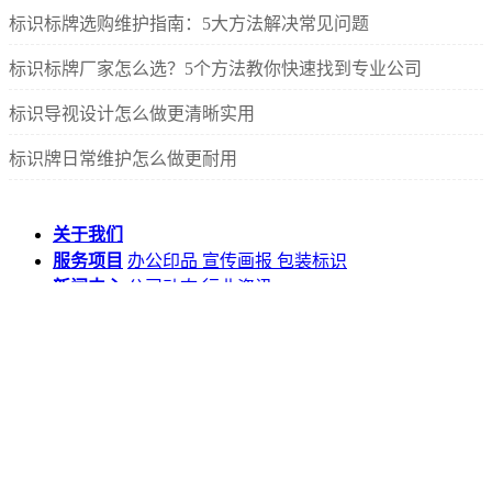
标识标牌选购维护指南：5大方法解决常见问题
标识标牌厂家怎么选？5个方法教你快速找到专业公司
标识导视设计怎么做更清晰实用
标识牌日常维护怎么做更耐用
关于我们
服务项目
办公印品
宣传画报
包装标识
新闻中心
公司动态
行业资讯
人才招聘
友情链接：
百度
腾讯
新浪
淘宝
微博
©2025 辰飞雨标识标牌科技 版权所有
沪ICP备2025136253号-97
|
网站地图
©2025 辰飞雨标识标牌科技 版权所有