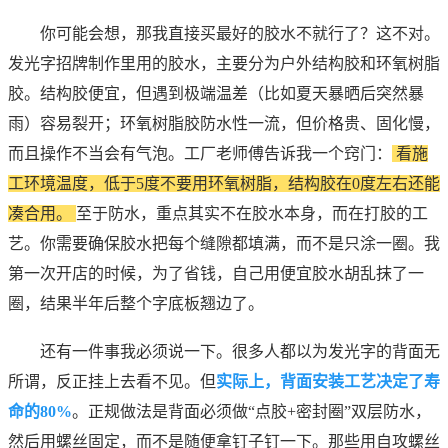
你可能会想，那我直接买最好的胶水不就行了？这不对。
发光字招牌制作里用的胶水，主要分为户外结构胶和环氧树脂
胶。结构胶便宜，但遇到极端温差（比如夏天暴晒后突然暴
雨）容易裂开；环氧树脂胶防水性一流，但价格贵、固化慢，
而且操作不当会有气泡。工厂老师傅告诉我一个窍门：
看施
工环境温度，低于5度不要用环氧树脂，结构胶在0度左右还能
凑合用。
至于防水，重点其实不在胶水本身，而在打胶的工
艺。你需要确保胶水把每个缝隙都填满，而不是只涂一圈。我
第一次开店的时候，为了省钱，自己用便宜胶水胡乱抹了一
圈，结果半年后整个字底板翘边了。
还有一件事我必须说一下。很多人都以为发光字的背面无
所谓，反正挂上去看不见。但
实际上，背面安装工艺决定了寿
命的80%
。正规做法是背面必须做“点胶+密封圈”双层防水，
然后用螺丝固定，而不是随便拿钉子钉一下。那些用自攻螺丝