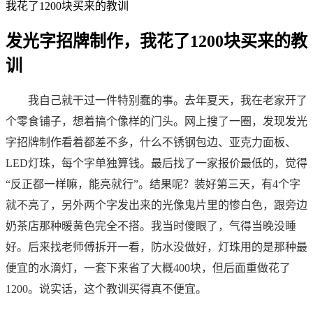
我花了1200块买来的教训
发光字招牌制作，我花了1200块买来的教
训
2026-05-18 14:08:18
我自己就干过一件特别蠢的事。去年夏天，我在老家开了
个零食铺子，想着搞个像样的门头。网上搜了一圈，发现发光
字招牌制作看着都差不多，什么不锈钢包边、亚克力面板、
LED灯珠，每个字单独算钱。最后找了一家报价最低的，觉得
“反正都一样嘛，能亮就行”。结果呢？装好第三天，有4个字
就不亮了，另外两个字发出来的光像鬼片里的惨白色，跟旁边
奶茶店那种暖黄色完全不搭。我当时傻眼了，气得当晚没睡
好。后来找老师傅拆开一看，防水没做好，灯珠用的是那种最
便宜的水滴灯，一套下来省了大概400块，但后面重做花了
1200。说实话，这个教训买得真不便宜。