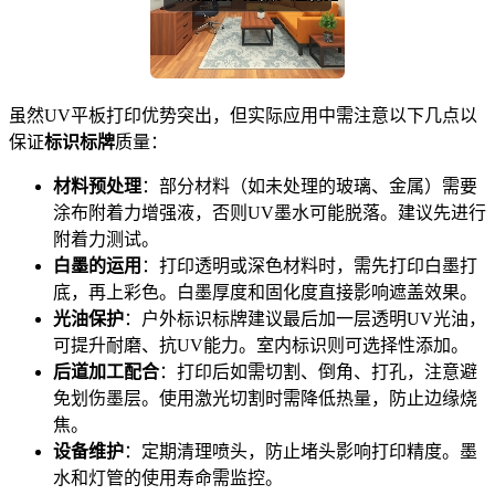
虽然UV平板打印优势突出，但实际应用中需注意以下几点以
保证
标识标牌
质量：
材料预处理
：部分材料（如未处理的玻璃、金属）需要
涂布附着力增强液，否则UV墨水可能脱落。建议先进行
附着力测试。
白墨的运用
：打印透明或深色材料时，需先打印白墨打
底，再上彩色。白墨厚度和固化度直接影响遮盖效果。
光油保护
：户外标识标牌建议最后加一层透明UV光油，
可提升耐磨、抗UV能力。室内标识则可选择性添加。
后道加工配合
：打印后如需切割、倒角、打孔，注意避
免划伤墨层。使用激光切割时需降低热量，防止边缘烧
焦。
设备维护
：定期清理喷头，防止堵头影响打印精度。墨
水和灯管的使用寿命需监控。