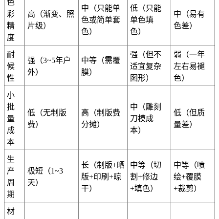
色
中（只能单
低（只能
彩
高（渐变、照
中（易有
色或简单套
单色填
精
片级）
色差）
色）
色）
度
耐
强（但不
弱（一年
强（3~5年户
中等（需覆
候
适宜复杂
左右易褪
外）
膜）
性
图形）
色）
小
批
中（雕刻
低（无制版
高（制版费
低（但质
量
刀模成
费）
分摊）
量差）
成
本）
本
生
长（制版+晒
中等（切
中等（喷
产
极短（1~3
版+印刷+晾
割+修边
绘+覆膜
周
天）
干）
+填色）
+裁剪）
期
材