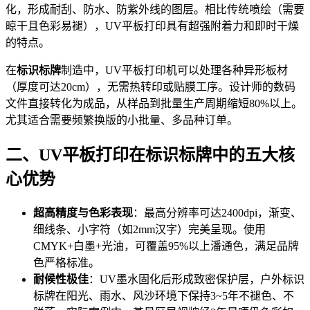
化，形成耐刮、防水、防紫外线的图层。相比传统喷绘（需要
晾干且色彩易褪），UV平板打印具有超强附着力和即时干燥
的特点。
在
标识标牌
制造中，UV平板打印机可以处理各种异形板材
（厚度可达20cm），无需热转印或贴膜工序。设计师的数码
文件直接转化为成品，从样品到批量生产周期缩短80%以上。
尤其适合需要频繁换版的小批量、多品种订单。
二、UV平板打印在标识标牌中的五大核
心优势
超高精度与色彩表现
：最高分辨率可达2400dpi，渐变、
细线条、小字符（如2mm汉字）完美呈现。使用
CMYK+白墨+光油，可覆盖95%以上潘通色，满足品牌
色严格标准。
耐候性极佳
：UV墨水固化后形成致密保护层，户外标识
标牌在阳光、雨水、风沙环境下保持3~5年不褪色、不