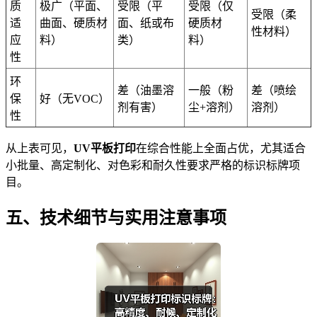
质
极广（平面、
受限（平
受限（仅
受限（柔
适
曲面、硬质材
面、纸或布
硬质材
性材料）
应
料）
类）
料）
性
环
差（油墨溶
一般（粉
差（喷绘
保
好（无VOC）
剂有害）
尘+溶剂）
溶剂）
性
从上表可见，
UV平板打印
在综合性能上全面占优，尤其适合
小批量、高定制化、对色彩和耐久性要求严格的标识标牌项
目。
五、技术细节与实用注意事项