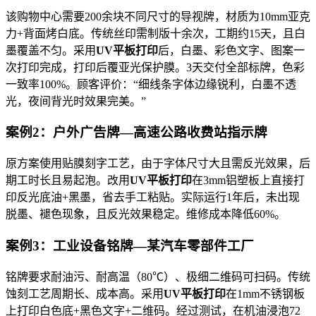
该购物中心需要200余块不同尺寸的导视牌，材质为10mm亚克
力+背面烤白底。传统丝印需制版十余次，工期约15天，且白
墨覆盖不匀。采用
UV平板打印
后，白墨、彩色文字、图案一
次打印完成，打印后覆亚光保护膜。3天交付全部标牌，色彩
一致率100%。顾客评价：“细线条字体边缘锐利，白墨不透
光，夜间背光时效果完美。”
案例2：户外广告牌—高速公路收费站指示牌
原方案使用贴膜刻字工艺，由于字体尺寸大且需反光效果，后
期工时长且易起泡。改用
UV平板打印
在3mm铝塑板上直接打
印反光底油+黑墨，省去手工粘贴。实际运行1年后，未出现
脱墨、褪色现象，且反光效果稳定。维修成本降低60%。
案例3：工业设备铭牌—某汽车零部件工厂
铭牌要求耐油污、耐高温（80℃）、极细二维码可扫码。传统
蚀刻工艺周期长、成本高。采用
UV平板打印
在1mm不锈钢板
上打印白色底+黑色文字+二维码。经过测试，在机油浸泡72