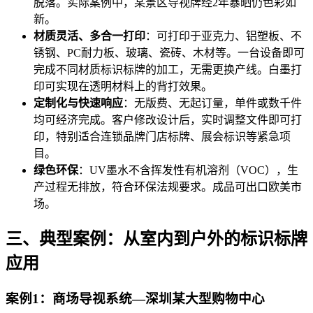
脱落。实际案例中，某景区导视牌经2年暴晒仍色彩如
新。
材质灵活、多合一打印
：可打印于亚克力、铝塑板、不
锈钢、PC耐力板、玻璃、瓷砖、木材等。一台设备即可
完成不同材质标识标牌的加工，无需更换产线。白墨打
印可实现在透明材料上的背打效果。
定制化与快速响应
：无版费、无起订量，单件或数千件
均可经济完成。客户修改设计后，实时调整文件即可打
印，特别适合连锁品牌门店标牌、展会标识等紧急项
目。
绿色环保
：UV墨水不含挥发性有机溶剂（VOC），生
产过程无排放，符合环保法规要求。成品可出口欧美市
场。
三、典型案例：从室内到户外的标识标牌
应用
案例1：商场导视系统—深圳某大型购物中心