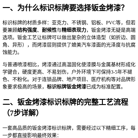
一、为什么标识标牌要选择钣金烤漆？
标识标牌的材质多样：亚克力、不锈钢、铝板、PVC等，但若
要兼顾
结构强度
、
耐候性
与
精细表现力
，钣金烤漆无疑是高端
选项。钣金工艺让标牌可以做出复杂的立体造型（如折边、圆
角、异形），而烤漆层则提供了媲美汽车漆面的光泽度与抗腐
蚀能力。
与普通喷漆相比，烤漆通过高温固化使漆膜与金属基材形成化
学键合，硬度更高、不易划伤，户外环境下可保持3-5年不褪
色、不粉化。对于连锁品牌、地产项目、医疗机构等对品牌形
象要求极高的场景，
标识标牌钣金烤漆
已成为标准配置。
二、钣金烤漆标识标牌的完整工艺流程
（7步详解）
一套高品质的钣金烤漆标识标牌，需要经过以下精细工序，每
一步都直接影响最终效果：