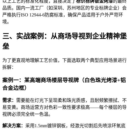
以上工艺的标准化程度，直接决定了
标识标牌钣金烤漆
的最终
品质。国内一流工厂（如深圳、苏州地区的专业标牌企业）会
严格执行ISO 12944-6防腐标准，确保产品适用于户外严苛环
境。
三、实战案例：从商场导视到企业精神堡
垒
为了更直观地理解工艺价值，下面选取两个典型应用场景进行
拆解：
案例一：某高端商场楼层导视牌（白色珠光烤漆+铝
合金边框）
需求：
需要能在灯光下呈现柔和珠光质感，且耐频繁擦拭、不
易变黄。商场运营方对色彩一致性要求极高——每个楼层的导
视牌必须完全统一色温。
解决方案：
采用1.5mm镀锌钢板，经激光切割后先喷涂环氧底