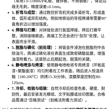
（常用1.0-3.0mm冷轧板、镀锌板、不锈钢板），保证边
缘无毛刺，精度误差≤0.1mm。
3. 折弯与成型：
通过数控折弯机完成多道折弯，形成盒
体、弧形或异形结构。例如地铁站的导视牌通常需要90°
直角折边以增加强度。
4. 焊接与打磨：
对拼接处进行氩弧焊接，焊后打磨平
整，消除接缝痕迹。高端工艺还会进行“刮灰”处理，让
表面完全平滑。
5. 脱脂与磷化（前处理）：
将钣金件浸泡在脱脂剂中去
除油污，再通过磷化液在表面生成致密磷酸盐膜，增强
油漆附着力。这是防止后期起泡、脱落的关键。
6. 静电喷涂与烤漆：
使用静电喷枪将专用烤漆（环氧底
漆+聚酯面漆）均匀附着在工件表面，随后进入恒温烘
箱（180-200℃）烘烤15-30分钟。漆膜厚度控制在80-
120μm。
7. 冷却、检验与组装：
自然冷却后检查色差、硬度、耐
刮性，最后安装发光模组、文字贴膜或丝印图案。合格
品需通过“百格测试”（划格法附着力测试）。