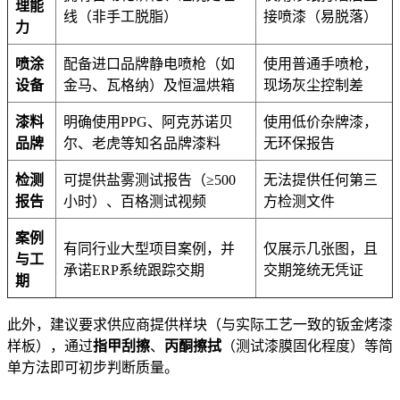
理能
线（非手工脱脂）
接喷漆（易脱落）
力
喷涂
配备进口品牌静电喷枪（如
使用普通手喷枪，
设备
金马、瓦格纳）及恒温烘箱
现场灰尘控制差
漆料
明确使用PPG、阿克苏诺贝
使用低价杂牌漆，
品牌
尔、老虎等知名品牌漆料
无环保报告
检测
可提供盐雾测试报告（≥500
无法提供任何第三
报告
小时）、百格测试视频
方检测文件
案例
有同行业大型项目案例，并
仅展示几张图，且
与工
承诺ERP系统跟踪交期
交期笼统无凭证
期
此外，建议要求供应商提供样块（与实际工艺一致的钣金烤漆
样板），通过
指甲刮擦
、
丙酮擦拭
（测试漆膜固化程度）等简
单方法即可初步判断质量。