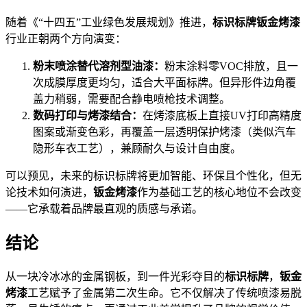
随着《“十四五”工业绿色发展规划》推进，
标识标牌钣金烤漆
行业正朝两个方向演变：
粉末喷涂替代溶剂型油漆：
粉末涂料零VOC排放，且一
次成膜厚度更均匀，适合大平面标牌。但异形件边角覆
盖力稍弱，需要配合静电喷枪技术调整。
数码打印与烤漆结合：
在烤漆底板上直接UV打印高精度
图案或渐变色彩，再覆盖一层透明保护烤漆（类似汽车
隐形车衣工艺），兼顾耐久与设计自由度。
可以预见，未来的标识标牌将更加智能、环保且个性化，但无
论技术如何演进，
钣金烤漆
作为基础工艺的核心地位不会改变
——它承载着品牌最直观的质感与承诺。
结论
从一块冷冰冰的金属钢板，到一件光彩夺目的
标识标牌
，
钣金
烤漆
工艺赋予了金属第二次生命。它不仅解决了传统喷漆易脱