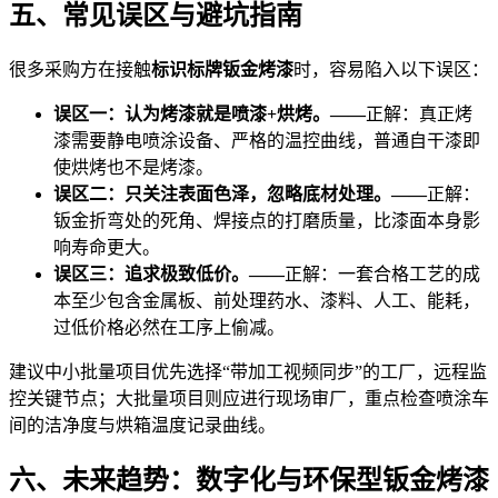
五、常见误区与避坑指南
很多采购方在接触
标识标牌钣金烤漆
时，容易陷入以下误区：
误区一：认为烤漆就是喷漆+烘烤。——
正解：真正烤
漆需要静电喷涂设备、严格的温控曲线，普通自干漆即
使烘烤也不是烤漆。
误区二：只关注表面色泽，忽略底材处理。——
正解：
钣金折弯处的死角、焊接点的打磨质量，比漆面本身影
响寿命更大。
误区三：追求极致低价。——
正解：一套合格工艺的成
本至少包含金属板、前处理药水、漆料、人工、能耗，
过低价格必然在工序上偷减。
建议中小批量项目优先选择“带加工视频同步”的工厂，远程监
控关键节点；大批量项目则应进行现场审厂，重点检查喷涂车
间的洁净度与烘箱温度记录曲线。
六、未来趋势：数字化与环保型钣金烤漆