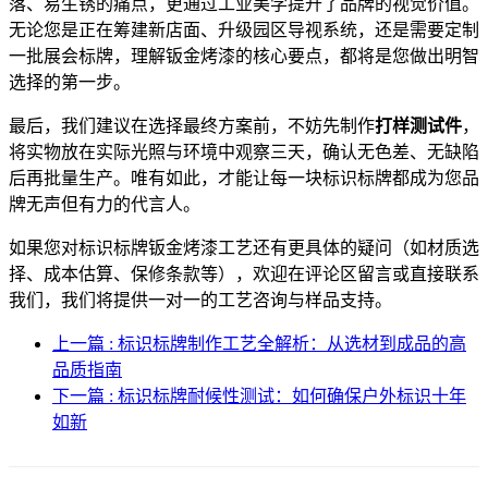
落、易生锈的痛点，更通过工业美学提升了品牌的视觉价值。
无论您是正在筹建新店面、升级园区导视系统，还是需要定制
一批展会标牌，理解钣金烤漆的核心要点，都将是您做出明智
选择的第一步。
最后，我们建议在选择最终方案前，不妨先制作
打样测试件
，
将实物放在实际光照与环境中观察三天，确认无色差、无缺陷
后再批量生产。唯有如此，才能让每一块标识标牌都成为您品
牌无声但有力的代言人。
如果您对标识标牌钣金烤漆工艺还有更具体的疑问（如材质选
择、成本估算、保修条款等），欢迎在评论区留言或直接联系
我们，我们将提供一对一的工艺咨询与样品支持。
上一篇 : 标识标牌制作工艺全解析：从选材到成品的高
品质指南
下一篇 : 标识标牌耐候性测试：如何确保户外标识十年
如新