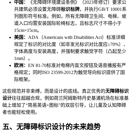
中国：
《无障碍环境建设条例》（2023年修订）要求公
共建筑必须设置无障碍
标识标牌
，并执行GB/T 10001系
列图形符号标准。例如，所有无障碍卫生间、电梯、坡
道入口均需安装国际轮椅标志，且标志尺寸不得小于
15cm×15cm。
美国：
ADA（Americans with Disabilities Act）标准详细
规定了标识的对比度（如非发光标识对比度应≥70%）、
字体高度与安装高度，并强制要求触觉字符（凸起至少
1mm）。
欧洲：
EN 81-70标准对电梯内盲文按钮及语音播报有严
格规定；同时ISO 23599-2012为触觉导向标识提供了国
际框架。
这些规范并非束缚，而是设计的底线。真正优秀的
无障碍标识
设计
往往超越合规，例如荷兰阿姆斯特丹史基浦机场在标准基
础上增加了“简易英语+图标”的双层引导，让儿童及认知障碍
者也能轻松使用。
五、无障碍标识设计的未来趋势