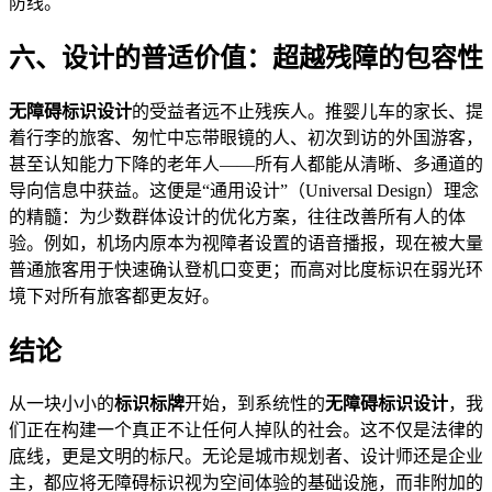
防线。
六、设计的普适价值：超越残障的包容性
无障碍标识设计
的受益者远不止残疾人。推婴儿车的家长、提
着行李的旅客、匆忙中忘带眼镜的人、初次到访的外国游客，
甚至认知能力下降的老年人——所有人都能从清晰、多通道的
导向信息中获益。这便是“通用设计”（Universal Design）理念
的精髓：为少数群体设计的优化方案，往往改善所有人的体
验。例如，机场内原本为视障者设置的语音播报，现在被大量
普通旅客用于快速确认登机口变更；而高对比度标识在弱光环
境下对所有旅客都更友好。
结论
从一块小小的
标识标牌
开始，到系统性的
无障碍标识设计
，我
们正在构建一个真正不让任何人掉队的社会。这不仅是法律的
底线，更是文明的标尺。无论是城市规划者、设计师还是企业
主，都应将无障碍标识视为空间体验的基础设施，而非附加的