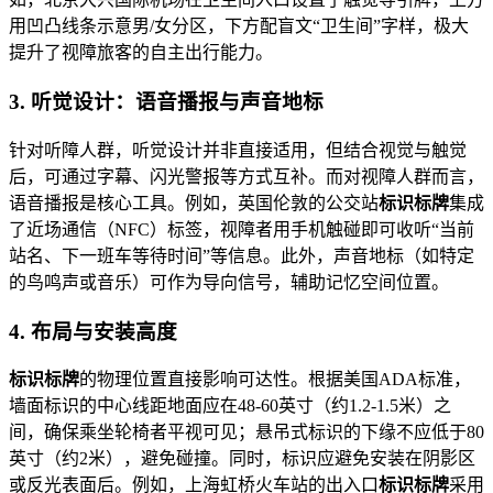
用凹凸线条示意男/女分区，下方配盲文“卫生间”字样，极大
提升了视障旅客的自主出行能力。
3. 听觉设计：语音播报与声音地标
针对听障人群，听觉设计并非直接适用，但结合视觉与触觉
后，可通过字幕、闪光警报等方式互补。而对视障人群而言，
语音播报是核心工具。例如，英国伦敦的公交站
标识标牌
集成
了近场通信（NFC）标签，视障者用手机触碰即可收听“当前
站名、下一班车等待时间”等信息。此外，声音地标（如特定
的鸟鸣声或音乐）可作为导向信号，辅助记忆空间位置。
4. 布局与安装高度
标识标牌
的物理位置直接影响可达性。根据美国ADA标准，
墙面标识的中心线距地面应在48-60英寸（约1.2-1.5米）之
间，确保乘坐轮椅者平视可见；悬吊式标识的下缘不应低于80
英寸（约2米），避免碰撞。同时，标识应避免安装在阴影区
或反光表面后。例如，上海虹桥火车站的出入口
标识标牌
采用