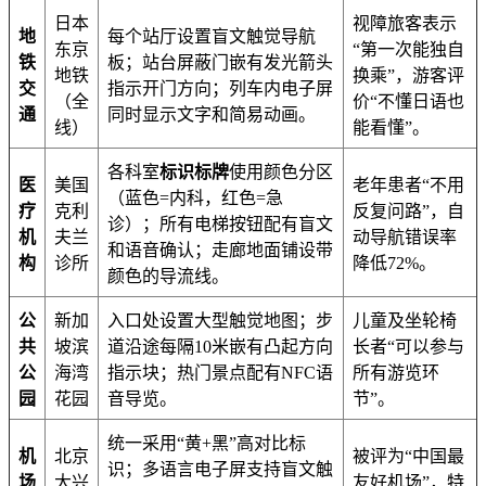
日本
视障旅客表示
地
每个站厅设置盲文触觉导航
东京
“第一次能独自
铁
板；站台屏蔽门嵌有发光箭头
地铁
换乘”，游客评
交
指示开门方向；列车内电子屏
（全
价“不懂日语也
通
同时显示文字和简易动画。
线）
能看懂”。
各科室
标识标牌
使用颜色分区
医
美国
老年患者“不用
（蓝色=内科，红色=急
疗
克利
反复问路”，自
诊）；所有电梯按钮配有盲文
机
夫兰
动导航错误率
和语音确认；走廊地面铺设带
构
诊所
降低72%。
颜色的导流线。
公
新加
入口处设置大型触觉地图；步
儿童及坐轮椅
共
坡滨
道沿途每隔10米嵌有凸起方向
长者“可以参与
公
海湾
指示块；热门景点配有NFC语
所有游览环
园
花园
音导览。
节”。
统一采用“黄+黑”高对比标
机
北京
被评为“中国最
识；多语言电子屏支持盲文触
场
大兴
友好机场”，特