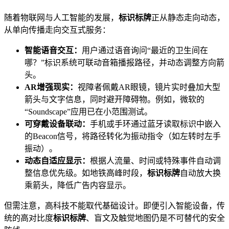
随着物联网与人工智能的发展，
标识标牌
正从静态走向动态，
从单向传播走向交互式服务：
智能语音交互：
用户通过语音询问“最近的卫生间在
哪？”标识系统可联动音箱播报路径，并动态调整方向箭
头。
AR增强现实：
视障者佩戴AR眼镜，镜片实时叠加大型
箭头与文字信息，同时避开障碍物。例如，微软的
“Soundscape”应用已在小范围测试。
可穿戴设备联动：
手机或手环通过蓝牙读取标识中嵌入
的Beacon信号，将路径转化为振动指令（如左转时左手
振动）。
动态自适应显示：
根据人流量、时间或特殊事件自动调
整信息优先级。如地铁高峰时段，
标识标牌
自动放大换
乘箭头，降低广告内容显示。
但需注意，高科技不能取代基础设计。即便引入智能设备，传
统的高对比度
标识标牌
、盲文及触觉地图仍是不可替代的安全