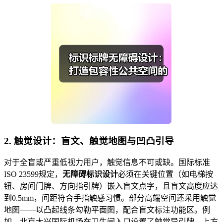
2. 触觉设计：盲文、触觉地图与凹凸引导
对于全盲或严重低视力用户，触觉信息不可或缺。国际标准
ISO 23599规定，
无障碍标识设计
必须在关键位置（如电梯按
钮、房间门牌、方向指引牌）嵌入盲文点字，且盲文高度应达
到0.5mm，间距符合手指触感习惯。部分高端空间还采用触觉
地图——以凸起线条勾勒平面图，配合盲文标注功能区。例
如，北京大兴国际机场在卫生间入口设置了触觉导引牌，上方