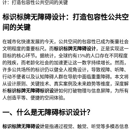
计：打造包容性公共空间的关键
标识标牌无障碍设计：打造包容性公共空
间的关键
2026-06-01 17:54:57
在城市化快速发展的今天，公共空间的包容性已成为衡量社会
文明程度的重要标尺。而
标识标牌无障碍设计
，正是实现这一
目标的核心环节。据统计，全球约有15%的人口存在不同程度
的残疾，而老龄化社会的加速更让这一数字持续增长。然而，
许多公共场所的标识仍以健全人视角设计，导致视障、听障、
行动不便者以及认知障碍人群在导航中面临重重障碍。本文将
从设计原则、关键技术、真实案例及未来趋势等维度，深度解
析
标识标牌无障碍标识设计
如何打破物理与信息屏障，为所有
人创造平等、便捷的空间体验。
一、什么是无障碍标识设计？
标识标牌无障碍设计
是指通过视觉、触觉、听觉等多模态信息