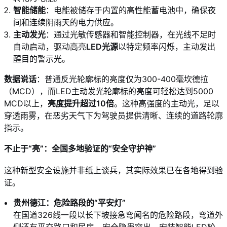
智能储能
：电能被储存于内置的高性能蓄电池中，确保夜
间和连续阴雨天的电力供应。
主动发光
：通过光敏传感器和智能控制器，在光线不足时
自动启动，驱动高亮
LED光源
以特定频率闪烁，主动发出
醒目的警示光。
数据说话
：普通反光轮廓标的亮度仅为300-400毫坎德拉
（MCD），而LED主动发光轮廓标的亮度可轻松达到5000
MCD以上，
亮度提升超过10倍
。这种高强度的主动光，足以
穿透雨雾，在恶劣天气下为驾驶员提供清晰、连续的道路轮廓
指示。
不止于“亮”：全国多地验证的“安全守护神”
这种新型安全设施并非纸上谈兵，其实际效果已在各地得到验
证。
贵州德江：危险路段的“平安灯”
在国道326线一段以长下坡接急弯闻名的危险路段，弯道外
侧还有平交路口和民房，安全隐患突出。安装智能LED轮