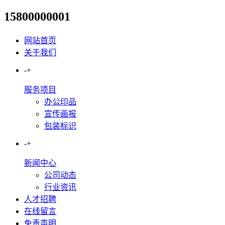
15800000001
原来夜间山路事故率是这样降下
网站首页
关于我们
-
+
服务项目
办公印品
宣传画报
包装标识
-
+
新闻中心
公司动态
行业资讯
人才招聘
在线留言
免责声明