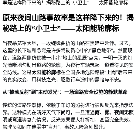
率是这样降下来的！揭秘路上的“小卫士”——太阳能轮廓标
原来夜间山路事故率是这样降下来的！揭
秘路上的“小卫士”——太阳能轮廓标
2025-12-16 11:00:12
当夜幕笼罩大地，一段蜿蜒曲折的山路在黑暗中延伸。过去，
这里的长下坡和急弯是许多驾驶员心中的“黑色地带”。然而现
在，道路两侧仿佛被一串串“地上的星辰”点亮，一明一灭的灯
光清晰地勾勒出道路的轮廓，为夜行车辆筑起一道看得见的安
全防线。这是
太阳能轮廓标
在全国多地危险路段“上岗”后带来
的真实改变，用科技之光，驱散行车途中的黑暗与不安。
从“被动反射”到“主动发光”：一场道路安全设施的静默革命
传统的道路轮廓标，依赖于车灯的照射进行被动反光来指示边
界。这种模式在晴好天气下尚可，一旦遭遇
雨、雾、夜间无照
明或弯道
等复杂情况，反光效果便大打折扣，甚至完全失效。
驾驶员如同在迷雾中“盲开”，事故风险急剧攀升。