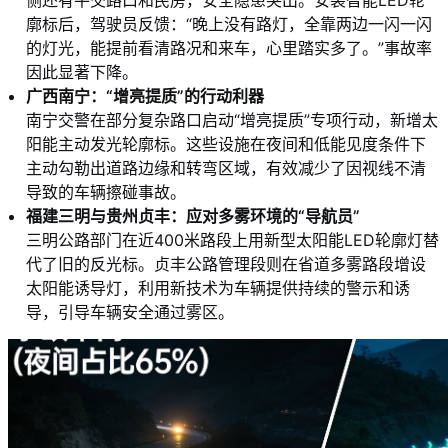
廓标后，驾驶员反馈：“晚上没有路灯，全靠两边一闪一闪
的灯光，能提前看清路况和来车，心里踏实多了。”事故率
因此显著下降。
广西南宁：“增亮提质”的行动利器
南宁交警在部分复杂路口启动“增亮提质”专项行动，新增太
阳能主动发光轮廓标。这些设施在夜间和低能见度条件下
主动勾勒出道路边缘和转弯区域，有效减少了因视线不清
导致的车辆擦碰事故。
福建三明与贵州贞丰：应对多雾环境的“导航员”
三明公路部门在近400米路段上用新型太阳能LED轮廓灯替
代了旧的反光标。贞丰公路管理段则在省道多雾路段增设
太阳能诱导灯，利用新技术为车辆提供持续的警示和诱
导，引导车辆安全通过雾区。