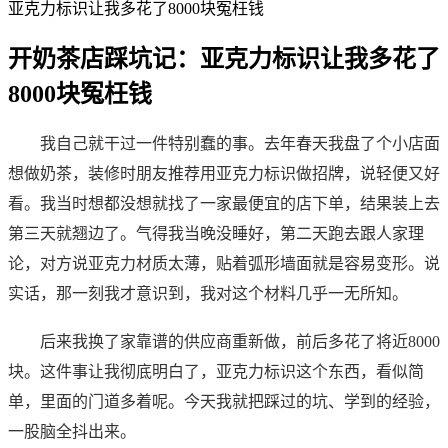
亚克力标识让我多花了8000块冤枉钱
开奶茶店踩坑记：亚克力标识让我多花了
8000块冤枉钱
2026-05-17 02:00:22
我自己就干过一件特别蠢的事。去年春天我盘了个小店面
想做奶茶，装修时朋友推荐用亚克力标识做招牌，说轻便又好
看。我当时想都没想就找了一家最便宜的店下单，结果装上去
第三天就翘边了。气得我当晚没睡好，第二天跑去跟人家理
论，对方说亚克力材质太薄，贴着弧形墙面就是容易变形。说
实话，那一刻我才意识到，我对这个材料几乎一无所知。
后来我换了家靠谱的供应商重新做，前后多花了将近8000
块。这件事让我彻底明白了，亚克力标识这个东西，看似简
单，里面的门道多着呢。今天我就把踩过的坑、学到的经验，
一股脑全抖出来。