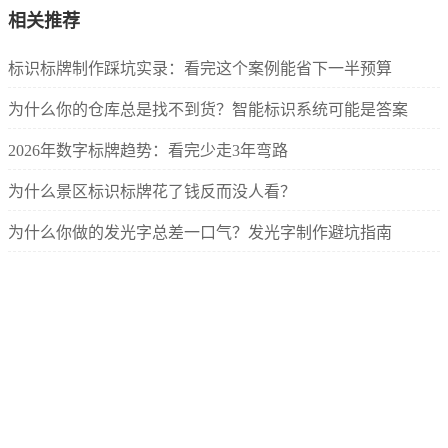
相关推荐
标识标牌制作踩坑实录：看完这个案例能省下一半预算
为什么你的仓库总是找不到货？智能标识系统可能是答案
2026年数字标牌趋势：看完少走3年弯路
为什么景区标识标牌花了钱反而没人看？
为什么你做的发光字总差一口气？发光字制作避坑指南
开奶茶店踩坑记：亚克力标识让我多花了8000块冤枉钱
关于我们
服务项目
办公印品
宣传画报
包装标识
新闻中心
公司动态
行业资讯
人才招聘