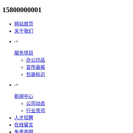
15800000001
开奶茶店踩坑记：亚克力标识让
网站首页
关于我们
-
+
服务项目
办公印品
宣传画报
包装标识
-
+
新闻中心
公司动态
行业资讯
人才招聘
在线留言
免责声明