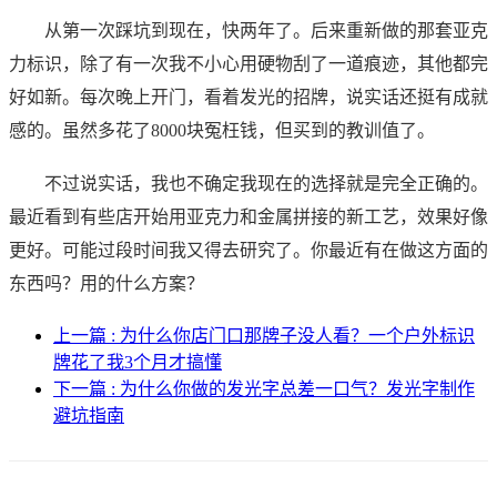
从第一次踩坑到现在，快两年了。后来重新做的那套亚克
力标识，除了有一次我不小心用硬物刮了一道痕迹，其他都完
好如新。每次晚上开门，看着发光的招牌，说实话还挺有成就
感的。虽然多花了8000块冤枉钱，但买到的教训值了。
不过说实话，我也不确定我现在的选择就是完全正确的。
最近看到有些店开始用亚克力和金属拼接的新工艺，效果好像
更好。可能过段时间我又得去研究了。你最近有在做这方面的
东西吗？用的什么方案？
上一篇 : 为什么你店门口那牌子没人看？一个户外标识
牌花了我3个月才搞懂
下一篇 : 为什么你做的发光字总差一口气？发光字制作
避坑指南