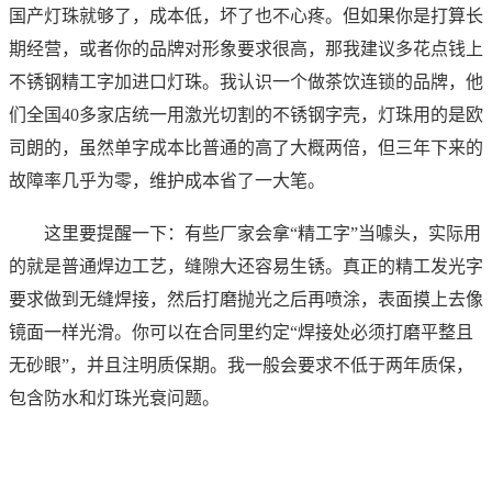
国产灯珠就够了，成本低，坏了也不心疼。但如果你是打算长
期经营，或者你的品牌对形象要求很高，那我建议多花点钱上
不锈钢精工字加进口灯珠。我认识一个做茶饮连锁的品牌，他
们全国40多家店统一用激光切割的不锈钢字壳，灯珠用的是欧
司朗的，虽然单字成本比普通的高了大概两倍，但三年下来的
故障率几乎为零，维护成本省了一大笔。
这里要提醒一下：有些厂家会拿“精工字”当噱头，实际用
的就是普通焊边工艺，缝隙大还容易生锈。真正的精工发光字
要求做到无缝焊接，然后打磨抛光之后再喷涂，表面摸上去像
镜面一样光滑。你可以在合同里约定“焊接处必须打磨平整且
无砂眼”，并且注明质保期。我一般会要求不低于两年质保，
包含防水和灯珠光衰问题。