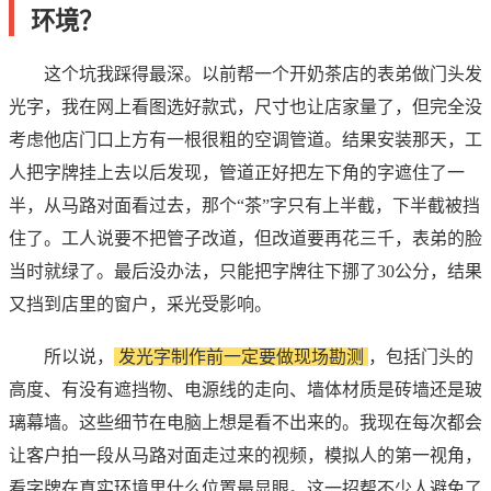
环境？
这个坑我踩得最深。以前帮一个开奶茶店的表弟做门头发
光字，我在网上看图选好款式，尺寸也让店家量了，但完全没
考虑他店门口上方有一根很粗的空调管道。结果安装那天，工
人把字牌挂上去以后发现，管道正好把左下角的字遮住了一
半，从马路对面看过去，那个“茶”字只有上半截，下半截被挡
住了。工人说要不把管子改道，但改道要再花三千，表弟的脸
当时就绿了。最后没办法，只能把字牌往下挪了30公分，结果
又挡到店里的窗户，采光受影响。
所以说，
发光字制作前一定要做现场勘测
，包括门头的
高度、有没有遮挡物、电源线的走向、墙体材质是砖墙还是玻
璃幕墙。这些细节在电脑上想是看不出来的。我现在每次都会
让客户拍一段从马路对面走过来的视频，模拟人的第一视角，
看字牌在真实环境里什么位置最显眼。这一招帮不少人避免了