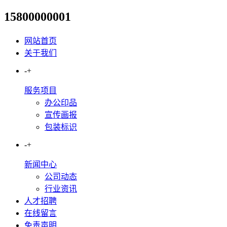
15800000001
为什么你做的发光字总差一口
网站首页
关于我们
-
+
服务项目
办公印品
宣传画报
包装标识
-
+
新闻中心
公司动态
行业资讯
人才招聘
在线留言
免责声明