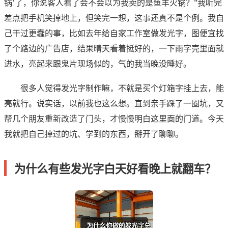
锅’了，你说客人看了会不会以为我卖的是鱼羊火锅？”我听完
差点把手机笑掉地上，但笑完一想，这事还真不是个例。我自
己干过更蠢的事，比如去年给自家工作室做发光字，图便宜找
了个路边的广告店，结果晴天看着挺好的，一下雨字壳里面就
进水，亮起来跟鬼片现场似的，气的我当晚没睡好。
很多人觉得发光字制作嘛，不就是买个灯箱字挂上去，能
亮就行。说实话，以前我也这么想。直到亲手踩了一圈坑，又
帮几个朋友重新改造了门头，才慢慢明白这里面的门道。今天
我就把自己掉过的坑、学到的东西，掰开了聊聊。
为什么有些发光字白天好看晚上就翻车？