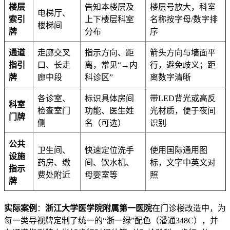
楼层
告知本楼层及
楼层号放大，科室
电梯厅、
索引
上下楼层科室
名称按字母/数字排
楼梯间
牌
分布
序
通道
走廊交叉
指示方向、距
箭头方向与墙面平
指引
口、长走
离，常见“→内
行，避免歧义；距
牌
廊中段
科诊区”
离数字清晰
各诊室、
标识具体房间
带LED背光或高反
科室
检查室门
功能、医生姓
光材质，便于夜间
门牌
侧
名（可选）
识别
公共
卫生间、
快速定位洗手
使用国际通用图
设施
药房、缴
间、饮水机、
标，文字中英文对
指示
费处附近
母婴室等
照
牌
实际案例
：
浙江大学医学院附属第一医院
在门诊楼改造中，为
每一类导视牌定制了统一的“浙一绿”配色（潘通348C），并