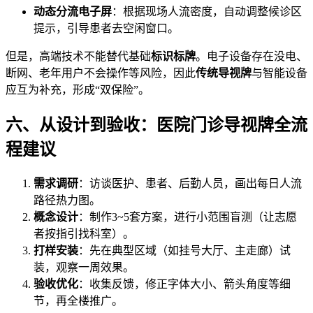
动态分流电子屏
：根据现场人流密度，自动调整候诊区
提示，引导患者去空闲窗口。
但是，高端技术不能替代基础
标识标牌
。电子设备存在没电、
断网、老年用户不会操作等风险，因此
传统导视牌
与智能设备
应互为补充，形成“双保险”。
六、从设计到验收：医院门诊导视牌全流
程建议
需求调研
：访谈医护、患者、后勤人员，画出每日人流
路径热力图。
概念设计
：制作3~5套方案，进行小范围盲测（让志愿
者按指引找科室）。
打样安装
：先在典型区域（如挂号大厅、主走廊）试
装，观察一周效果。
验收优化
：收集反馈，修正字体大小、箭头角度等细
节，再全楼推广。