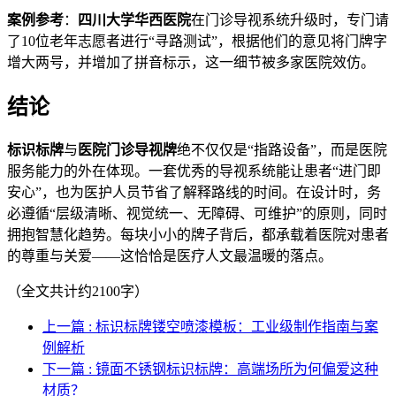
案例参考
：
四川大学华西医院
在门诊导视系统升级时，专门请
了10位老年志愿者进行“寻路测试”，根据他们的意见将门牌字
增大两号，并增加了拼音标示，这一细节被多家医院效仿。
结论
标识标牌
与
医院门诊导视牌
绝不仅仅是“指路设备”，而是医院
服务能力的外在体现。一套优秀的导视系统能让患者“进门即
安心”，也为医护人员节省了解释路线的时间。在设计时，务
必遵循“层级清晰、视觉统一、无障碍、可维护”的原则，同时
拥抱智慧化趋势。每块小小的牌子背后，都承载着医院对患者
的尊重与关爱——这恰恰是医疗人文最温暖的落点。
（全文共计约2100字）
上一篇 : 标识标牌镂空喷漆模板：工业级制作指南与案
例解析
下一篇 : 镜面不锈钢标识标牌：高端场所为何偏爱这种
材质？