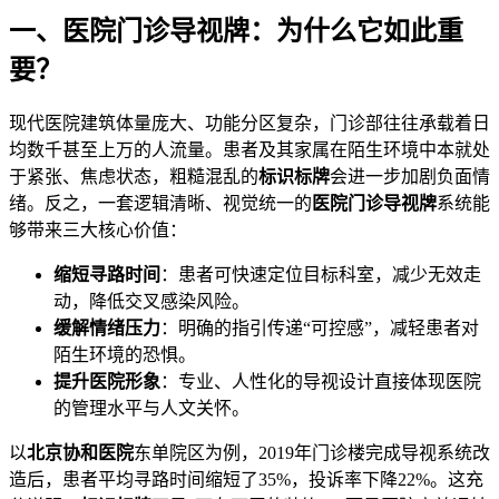
一、医院门诊导视牌：为什么它如此重
要？
现代医院建筑体量庞大、功能分区复杂，门诊部往往承载着日
均数千甚至上万的人流量。患者及其家属在陌生环境中本就处
于紧张、焦虑状态，粗糙混乱的
标识标牌
会进一步加剧负面情
绪。反之，一套逻辑清晰、视觉统一的
医院门诊导视牌
系统能
够带来三大核心价值：
缩短寻路时间
：患者可快速定位目标科室，减少无效走
动，降低交叉感染风险。
缓解情绪压力
：明确的指引传递“可控感”，减轻患者对
陌生环境的恐惧。
提升医院形象
：专业、人性化的导视设计直接体现医院
的管理水平与人文关怀。
以
北京协和医院
东单院区为例，2019年门诊楼完成导视系统改
造后，患者平均寻路时间缩短了35%，投诉率下降22%。这充