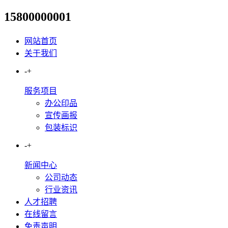
15800000001
医院门诊导视牌设计指南：标
网站首页
关于我们
-
+
服务项目
办公印品
宣传画报
包装标识
-
+
新闻中心
公司动态
行业资讯
人才招聘
在线留言
免责声明