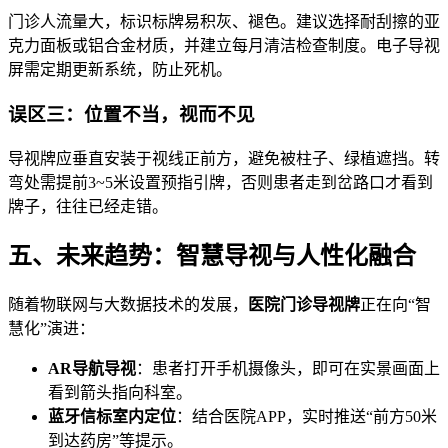
门诊人流量大，标识标牌易积灰、褪色。建议选择耐刮擦的亚
克力面板或铝合金材质，并建立每月清洁检查制度。电子导视
屏需定期更新系统，防止死机。
误区三：位置不当，视而不见
导视牌应垂直安装于视线正前方，避免被柱子、绿植遮挡。转
弯处需提前3~5米设置预指引牌，否则患者走到岔路口才看到
牌子，往往已经走错。
五、未来趋势：智慧导视与人性化融合
随着物联网与大数据技术的发展，
医院门诊导视牌
正在向“智
慧化”演进：
AR导航导视
：患者打开手机摄像头，即可在实景画面上
看到箭头指向科室。
蓝牙信标室内定位
：结合医院APP，实时推送“前方50米
到达药房”等提示。