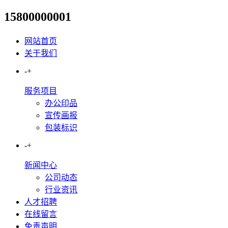
15800000001
标识牌日常维护怎么做更耐用
网站首页
关于我们
-
+
服务项目
办公印品
宣传画报
包装标识
-
+
新闻中心
公司动态
行业资讯
人才招聘
在线留言
免责声明