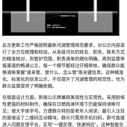
此次更新工作严格按照最新河湖管理规范要求，对公示内容进
行了全方位梳理和校验。从各级河长的姓名、职务、联系方式
的精准核对，到管护范围、职责清单的细化明确，再到监督举
报渠道的畅通公示，每一个细节都经过仔细审核，确保群众能
够清晰掌握“谁来管、管什么、怎么管”等关键信息。这种精准
化、标准化的信息公示，不仅提升了河湖管理的规范性，也为
群众监督提供了明确依据。
在版面设计方面，新版公示牌兼顾美观性与实用性。采用耐候
性更强的材料制作，确保在日晒雨淋环境下仍能保持清晰可
见；增大字体字号，方便群众特别是老年人阅读；最引人注目
的是增设了二维码互动模块，群众只需用手机扫码，即可直接
进入问题反馈平台，实现“一键反馈、快速响应”。这种智能化