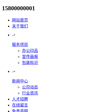
15800000001
导视牌设计规范要点：从信息
网站首页
关于我们
-
+
服务项目
办公印品
宣传画报
包装标识
-
+
新闻中心
公司动态
行业资讯
人才招聘
在线留言
免责声明