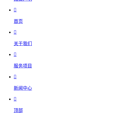

首页

关于我们

服务项目

新闻中心

顶部